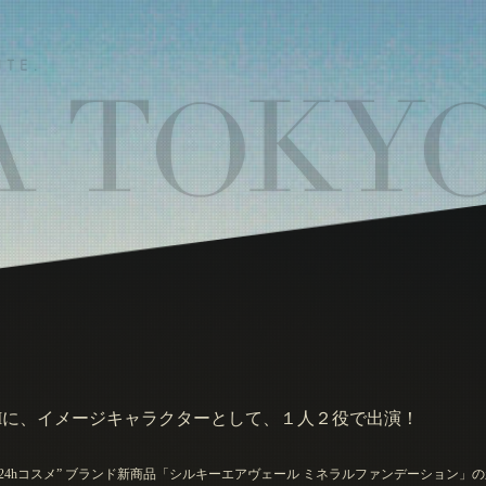
VCMに、イメージキャラクターとして、１人２役で出演！
4hコスメ” ブランド新商品「シルキーエアヴェール ミネラルファンデーション」の