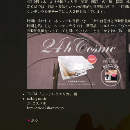
4月10日（木）より全国７エリア（関東、関西、名古屋、福岡、
新ＣＭでは、時計・魔法といった幻想的な世界観の中で、「時間
シンデレラをモチーフに１人２役を演じています。
時間に追われているシンデレラ役では、「女性は意外と長時間化
時間を気にしないシンデレラ役では、新商品「シルキーエアヴェ
長時間化粧をつけていても肌にやさしいことを「かよわい肌に、
TVCM 『シンデレラエリカ』 篇
making movie
24hコスメHP
https://www.24h-cosme.jp/
戻る